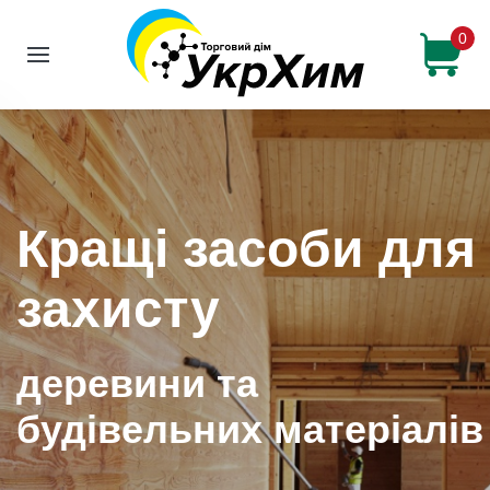
0
Кращі засоби для
Кращі засоби для
захисту
захисту
деревини та
деревини та
будівельних матеріалів
будівельних матеріалів