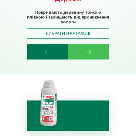
Покривають деревину тонкою
Покривають деревину тонкою
плівкою і захищають від проникнення
плівкою і захищають від проникнення
вологи
вологи
ВИБРАТИ В КАТАЛОЗІ
ВИБРАТИ В КАТАЛОЗІ