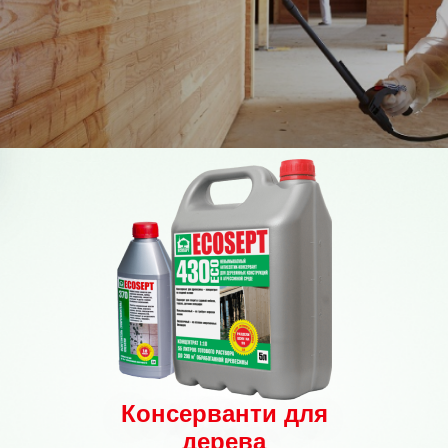
Консерванти для
Консерванти для
дерева
дерева