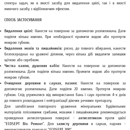
спектра задач, як в якості засобу для видалення цвілі, так і в якості
миючого засобу з відбілюючим ефектом.
СПОСІБ ЗАСТОСУВАННЯ
Видалення цвілі:
Нанести на поверхню за допомогою розпилювача. Дати
подіяти кілька хвилин. При необхідності промити водою або протерти
мокрою губкою.
Видалення мохів та лишайників
: рясно, до повного вбирання, нанести
безпосередньо на уражені ділянки, через кілька діб видалити залишки
щіткою або скребком.
Чистка кахлю, душових кабін
: Нанести на поверхню за допомогою
розпилювача. Дати подіяти кілька хвилин. Промити водою або протерти
мокрою губкою.
Очищення деревини в саунах, лазнях
: Нанести на поверхню за
допомогою розпилювача. Дати подіяти 20 хвилин. Протерти мокрою
губкою. Слід утриматися від використання бань і саун протягом 4-х днів
до повного розкладання і нейтралізації діючих речовин препарату.
Для запобігання повторного ураження мінеральних будівельних
матеріалів пліснявими грибами, мохами і лишайниками рекомендується
проведення антисептування поверхні -
антисептиком
проти цвілі
"
ECOSEPT Bio Ремонт
". Для
захисту деревини
в саунах, парних -
використовувати препарат "
ECOSEPT 200
".