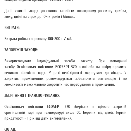
Дані захисні заходи дозволять запобігти повторному розвитку грибка,
моху, цвілі на строк до 10-ти років і більше.
ВИТРАТИ:
Витрата робочого розчину
100-200 г / м2.
ЗАПОБІЖНІ ЗАХОДИ:
Використовувати індивідуальні засоби захисту. При попаданні
засобу
Освітлювач плісняви ECOSEPT 370
в очі або на шкіру промити
великою кількістю води. У разі необхідності звернутися до лікаря. У
закритих приміщеннях рекомендується забезпечити вентиляцію і по
можливості максимально скоротити час перебування в приміщенні.
ЗБЕРІГАННЯ І ТРАНСПОРТУВАННЯ
:
Освітлювач плісняви ECOSEPT 370
зберігати в щільно закритій
оригінальній тарі при температурі вище 0С. Берегти від дітей. Термін
придатності - 1 рік від дати виготовлення.
СКЛАД
: