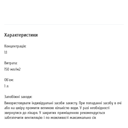
Характеристики
Концентрація:
1:1
Витрата:
150 мл/м2
Об`єм:
1 л
Запобіжні заходи:
Використовувати індивідуальні засоби захисту. При попаданні засобу в очі
або на шкіру промити великою кількістю води. У разі необхідності
звернутися до лікаря. У закритих приміщеннях рекомендується
забезпечити вентиляцію і по можливості максимально сік