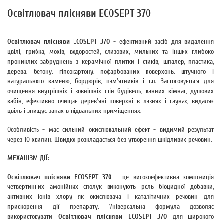
Освітлювач плісняви ECOSEPT 370
Освітлювач плісняви ECOSEPT 370
- ефективний засіб для видалення
цвілі, грибка, мохів, водоростей, слизових, мильних та інших глибоко
прониклих забруднень з керамічної плитки і стиків, шпалер, пластика,
дерева, бетону, гіпсокартону, пофарбованих поверхонь, штучного і
натурального каменю, бордюрів, пам'ятників і т.п. Застосовується для
очищення внутрішніх і зовнішніх стін будівель, ванних кімнат, душових
кабін, ефективно очищає дерев'яні поверхні в лазнях і саунах, видаляє
цвіль і знищує запах в підвальних приміщеннях.
Особливість - має сильний окислювальний ефект - видимий результат
через 10 хвилин. Швидко розкладається без утворення шкідливих речовин.
МЕХАНІЗМ ДІЇ:
Освітлювач плісняви ECOSEPT 370
- це високоефективна композиція
четвертинних амонійних сполук виконують роль біоцидної добавки,
активних іонів хлору як окислювача і каталітичних речовин для
прискорення дії препарату. Універсальна формула дозволяє
використовувати
Освітлювач плісняви ECOSEPT 370
для широкого