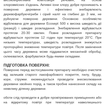
високоефективна композиція речовин, на основі
хлоровмісних з'єднань. Активні іони хлору добре проникають в
поверхню деревини і ефективно знебарвлюють
деревофарбуючігриби і сірий наліт на глибині до 3 мм, не
руйнуючи поверхню деревини. Основною особливістю
відбілювача для деревини Ecosept 500 є висока швидкість дії
(реакції) і швидке розкладання. Знебарвлення відбувається
протягом 20-30 хвилин. Повне розкладання препарату
відбувається протягом 12 годин при температурі 20°С. При
низьких температурах, швидкість розкладання знижується
пропорційно зниженню температури повітря. Після закінчення
цього часу деревина може піддаватися механічній обробці,
склеюватися, фарбуватися будь-якими складами.
ПІДГОТОВКА ПОВЕРХНІ:
Поверхню перед застосуванням препарату необхідно очистити
від залишків старого лакофарбового покриття, пилу, бруду,
кори, стружки. екомендується проводити знесмолювання
деревини хвойних порід, а також пробне нанесення складу на
невелику ділянку деревини.
оботи слід проводити в добре провітрюваних приміщеннях або
на відкритому повітрі при температурі навколишнього