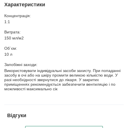
Характеристики
Концентрація:
1:1
Витрата:
150 мл/м2
Об`єм:
10 л
Запобіжні заходи:
Використовувати індивідуальні засоби захисту. При попаданні
засобу в очі або на шкіру промити великою кількістю води. У
разі необхідності звернутися до лікаря. У закритих
приміщеннях рекомендується забезпечити вентиляцію і по
можливості максимально сік
Відгуки