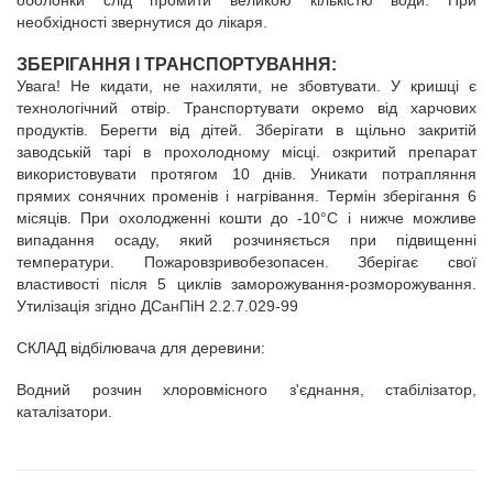
оболонки слід промити великою кількістю води. При
необхідності звернутися до лікаря.
ЗБЕРІГАННЯ І ТРАНСПОРТУВАННЯ:
Увага! Не кидати, не нахиляти, не збовтувати. У кришці є
технологічний отвір. Транспортувати окремо від харчових
продуктів. Берегти від дітей. Зберігати в щільно закритій
заводській тарі в прохолодному місці. озкритий препарат
використовувати протягом 10 днів. Уникати потрапляння
прямих сонячних променів і нагрівання. Термін зберігання 6
місяців. При охолодженні кошти до -10°С і нижче можливе
випадання осаду, який розчиняється при підвищенні
температури. Пожаровзривобезопасен. Зберігає свої
властивості після 5 циклів заморожування-розморожування.
Утилізація згідно
ДСанПіН 2.2.7.029-99
СКЛАД відбілювача для деревини:
Водний розчин хлоровмісного з'єднання, стабілізатор,
каталізатори.