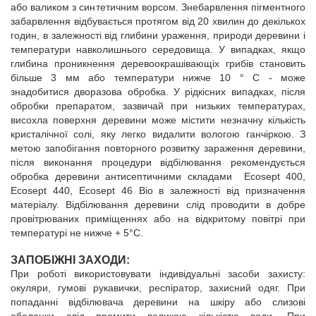
або валиком з синтетичним ворсом. Знебарвлення пігментного
забарвлення відбувається протягом від 20 хвилин до декількох
годин, в залежності від глибини ураження, природи деревини і
температури навколишнього середовища. У випадках, якщо
глибина проникнення деревоокрашівающіх грибів становить
більше 3 мм або температури нижче 10 ° С - може
знадобитися дворазова обробка. У рідкісних випадках, після
обробки препаратом, зазвичай при низьких температурах,
висохла поверхня деревини може містити незначну кількість
кристалічної солі, яку легко видалити вологою ганчіркою. З
метою запобігання повторного розвитку зараження деревини,
після виконання процедури відбілювання рекомендується
обробка деревини антисептичними складами Ecosept 400,
Ecosept 440, Ecosept 46 Bio в залежності від призначення
матеріалу. Відбілювання деревини слід проводити в добре
провітрюваних приміщеннях або на відкритому повітрі при
температурі не нижче + 5°С.
ЗАПОБІЖНІ ЗАХОДИ:
При роботі використовувати індивідуальні засоби захисту:
окуляри, гумові рукавички, респіратор, захисний одяг. При
попаданні відбілювача деревини на шкіру або слизові