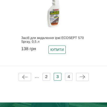
Засіб для видалення іржі ECOSEPT 570
Spray, 0,5 л
138
грн
КУПИТИ
Сторінки
…
2
3
4